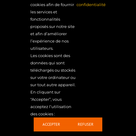
cookies afin de fournir
confidentialité
les services et
fonctionnalités
proposés sur notre site
et afin d’améliorer
MONDE EN MARGE MONDE EN MARCHE
l’expérience de nos
22 rue de Lormoy – 91310 Longpont-sur-Orge
01 64 49 37 20
utilisateurs.
MENTIONS LÉGALES
Les cookies sont des
données qui sont
ACCÈS RÉSERVÉS
téléchargés ou stockés
sur votre ordinateur ou
sur tout autre appareil.
En cliquant sur
Monde en Marge Monde en Marche | © Copyright 2019 |
"Accepter”, vous
TOUS DROITS RÉSERVÉS
acceptez l’utilisation
des cookies :
ACCEPTER
REFUSER