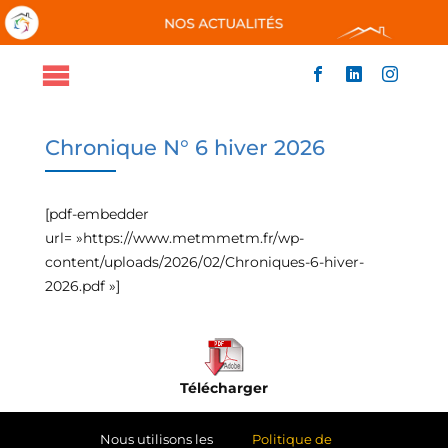
Passer
au
contenu
Toggle
ACCUEIL
Navigation
QUI SOMMES-NOUS
Chronique N° 6 hiver 2026
NOS ACTIONS
NOUS SOUTENIR
[pdf-embedder
ACTUALITÉS
url= »https://www.metmmetm.fr/wp-
CONTACT
content/uploads/2026/02/Chroniques-6-hiver-
2026.pdf »]
Télécharger
Nous utilisons les
Politique de