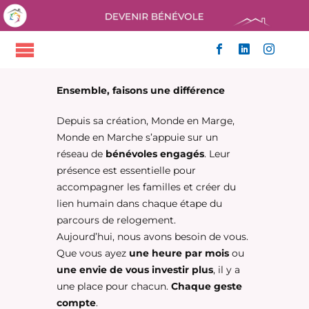
Passer
au
contenu
Toggle
ACCUEIL
Navigation
Ensemble, faisons une différence
QUI SOMMES-NOUS
NOS ACTIONS
Depuis sa création, Monde en Marge,
NOUS SOUTENIR
Monde en Marche s’appuie sur un
ACTUALITÉS
réseau de
bénévoles engagés
. Leur
CONTACT
présence est essentielle pour
accompagner les familles et créer du
lien humain dans chaque étape du
parcours de relogement.
Aujourd’hui, nous avons besoin de vous.
Que vous ayez
une heure par mois
ou
une envie de vous investir plus
, il y a
une place pour chacun.
Chaque geste
compte
.