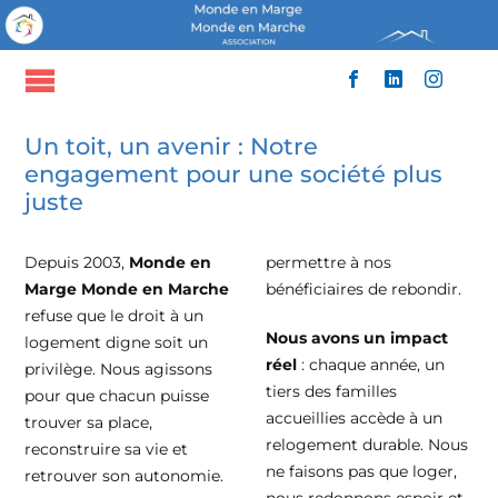
Passer
au
contenu
Toggle
ACCUEIL
Navigation
Un toit, un avenir : Notre
QUI SOMMES-NOUS
engagement pour une société plus
NOS ACTIONS
juste
NOUS SOUTENIR
ACTUALITÉS
Depuis 2003,
Monde en
permettre à nos
CONTACT
Marge Monde en Marche
bénéficiaires de rebondir.
refuse que le droit à un
Nous avons un impact
logement digne soit un
réel
: chaque année, un
privilège. Nous agissons
tiers des familles
pour que chacun puisse
accueillies accède à un
trouver sa place,
relogement durable. Nous
reconstruire sa vie et
ne faisons pas que loger,
retrouver son autonomie.
nous redonnons espoir et