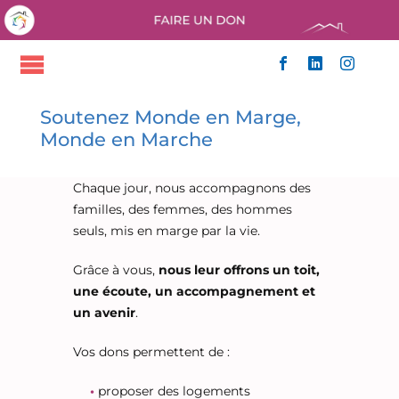
Passer
au
contenu
Toggle
ACCUEIL
Navigation
Soutenez Monde en Marge,
QUI SOMMES-NOUS
Monde en Marche
NOS ACTIONS
NOUS SOUTENIR
Chaque jour, nous accompagnons des
ACTUALITÉS
familles, des femmes, des hommes
CONTACT
seuls, mis en marge par la vie.
Grâce à vous,
nous leur offrons un toit,
une écoute, un accompagnement et
un avenir
.
Vos dons permettent de :
•
proposer des logements