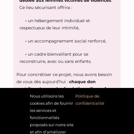
dédiée aux femmes victimes de violences
.
Ce lieu sécurisant offrira :
•
un hébergement individuel et
respectueux de leur intimité,
•
un accompagnement social renforcé,
•
un cadre bienveillant pour se
reconstruire, avec ou sans enfants.
Pour concrétiser ce projet, nous avons besoin
de vous dès aujourd’hui :
chaque don
contribue à poser les fondations d’un refuge
digne, stable et profondément humain
.
Nous utilisons les
Politique de
cookies afin de fournir
confidentialité
les services et
Je soutiens la future résidence
fonctionnalités
pour femmes
proposés sur notre site
et afin d’améliorer