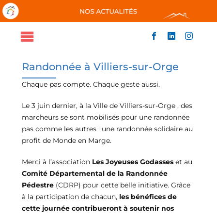
Passer
au
contenu
Toggle
ACCUEIL
Navigation
Randonnée à Villiers-sur-Orge
QUI SOMMES-NOUS
NOS ACTIONS
Chaque pas compte. Chaque geste aussi.
NOUS SOUTENIR
ACTUALITÉS
Le 3 juin dernier, à la Ville de Villiers-sur-Orge , des
marcheurs se sont mobilisés pour une randonnée
CONTACT
pas comme les autres : une randonnée solidaire au
profit de Monde en Marge.
Merci à l’association
Les Joyeuses Godasses
et au
Comité Départemental de la Randonnée
Pédestre
(CDRP) pour cette belle initiative. Grâce
à la participation de chacun,
les bénéfices de
cette journée contribueront à soutenir nos