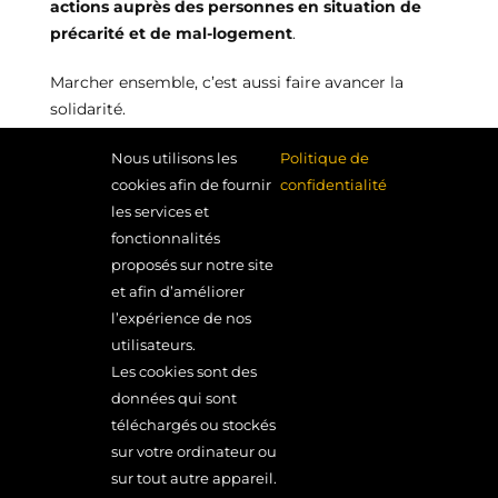
actions auprès des personnes en situation de
précarité et de mal-logement
.
Marcher ensemble, c’est aussi faire avancer la
solidarité.
Nous utilisons les
Politique de
[pdf-embedder
cookies afin de fournir
confidentialité
url= »https://www.metmmetm.fr/wp-
les services et
content/uploads/2026/06/Randonnee.pdf »
fonctionnalités
title= »Randonnée »]
proposés sur notre site
et afin d’améliorer
l’expérience de nos
utilisateurs.
Les cookies sont des
données qui sont
MONDE EN MARGE MONDE EN MARCHE
téléchargés ou stockés
22 rue de Lormoy – 91310 Longpont-sur-Orge
sur votre ordinateur ou
01 64 49 37 20
MENTIONS LÉGALES
sur tout autre appareil.