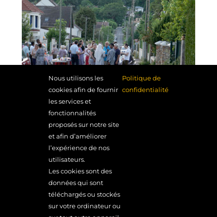
Nous utilisons les
Politique de
cookies afin de fournir
confidentialité
les services et
fonctionnalités
proposés sur notre site
et afin d’améliorer
l’expérience de nos
utilisateurs.
Les cookies sont des
données qui sont
MONDE EN MARGE MONDE EN MARCHE
téléchargés ou stockés
22 rue de Lormoy – 91310 Longpont-sur-Orge
sur votre ordinateur ou
01 64 49 37 20
MENTIONS LÉGALES