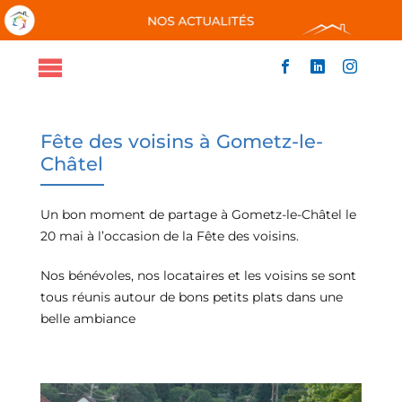
Passer
au
contenu
Toggle
ACCUEIL
Navigation
QUI SOMMES-NOUS
Fête des voisins à Gometz-le-
NOS ACTIONS
Châtel
NOUS SOUTENIR
ACTUALITÉS
Un bon moment de partage à Gometz-le-Châtel le
CONTACT
20 mai à l’occasion de la Fête des voisins.
Nos bénévoles, nos locataires et les voisins se sont
tous réunis autour de bons petits plats dans une
belle ambiance